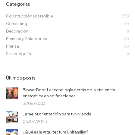
Categorías
Construcción sostenible
(53)
Consulting
(8)
Decoración
(1)
Premios y Galardones
(6)
Prensa
(10)
Sin categoría
(1)
Últimos posts
Blower Door: La tecnología detrás de la eficiencia
energética en edificaciones
31/08/2023
La mejor orientación para tu vivienda
05/07/2023
¿Qué es la Arquitectura Unifamiliar?