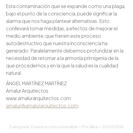
Esta contaminación que se expande como una plaga,
bajo el punto de la consciencia, puede significar la
alarma que nos haga plantear alternativas. Esto
conllevará tomar medidas, a efectos de mejorar el
medio ambiente, que frenen este proceso
autodestructivo que nuestra inconsciencia ha
generado. Paralelamente debemos profundizar en la
necesidad de retornar a la armonía primigenia de la
que procedemos y en la que la salud es la cualidad
natural.
ÁNGEL MARTÍNEZ MARTÍNEZ
Amalur Arquitectos
www.amalurarquitectos.com
amalur@amalurarquitectos.com
Categoría:
Construcción sostenible
Por
Alba
20/01/2016