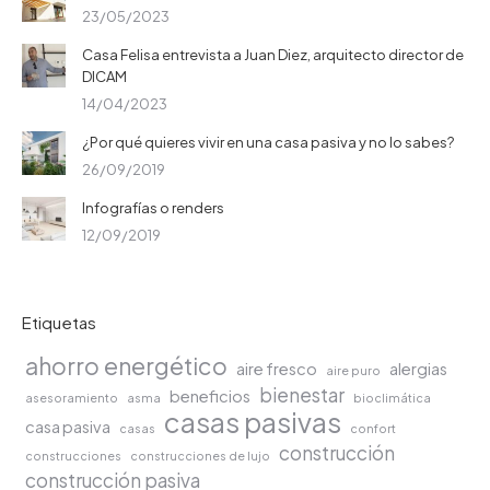
23/05/2023
Casa Felisa entrevista a Juan Diez, arquitecto director de
DICAM
14/04/2023
¿Por qué quieres vivir en una casa pasiva y no lo sabes?
26/09/2019
Infografías o renders
12/09/2019
Etiquetas
ahorro energético
aire fresco
alergias
aire puro
bienestar
beneficios
asesoramiento
asma
bioclimática
casas pasivas
casa pasiva
casas
confort
construcción
construcciones
construcciones de lujo
construcción pasiva