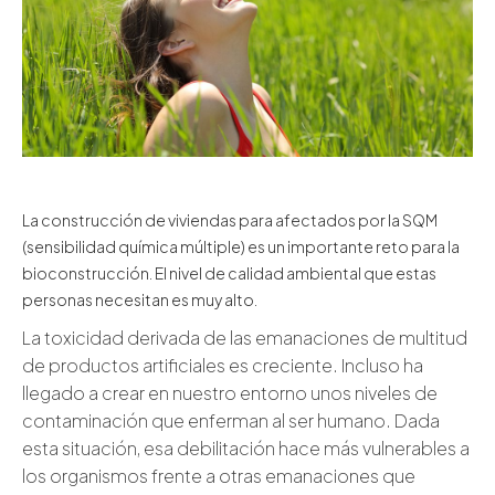
La construcción de viviendas para afectados por la
SQM
(sensibilidad química múltiple)
es un importante reto para la
bioconstrucción. El nivel de calidad ambiental que estas
personas necesitan es muy alto.
La toxicidad derivada de las emanaciones de multitud
de productos artificiales es creciente. Incluso ha
llegado a crear en nuestro entorno unos niveles de
contaminación que enferman al ser humano. Dada
esta situación, esa debilitación hace más vulnerables a
los organismos frente a otras emanaciones que