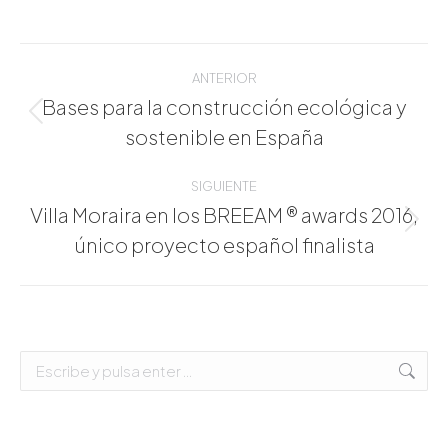
Navegación
entre
ANTERIOR
publicaciones
Bases para la construcción ecológica y
Publicación
sostenible en España
anterior:
SIGUIENTE
Villa Moraira en los BREEAM ® awards 2016,
Publicación
único proyecto español finalista
siguiente:
Buscar: