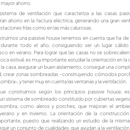
un mayor ahorro.
 sistema de ventilación que caracteriza a las casas pasiv
ran ahorro en la factura eléctrica, generando una gran vent
estaciones frías como en las más calurosas.
truimos una passive house tenemos en cuenta que ha de 
 durante todo el año, consiguiendo ser un lugar cálido
resco en verano. Para lograr que las casas no se sobrecalie
oca estival, es muy importante estudiar la orientación en la
 la casa, asegurar un buen aislamiento, conseguir una compl
d, crear zonas sombreadas –construyendo cómodos porc
ombra-, y tener muy en cuenta las ventanas y la ventilación.
ue construimos según los principios passive house, es
 un sistema de sombreado constituido por cubiertas vegeta
sombra, como aleros y porches, que mejoran el ambie
verano y en invierno. La orientación de la construcción
mportante, puesto que realizando un estudio de la misma
uir un conjunto de cualidades que ayudan a la ventilación