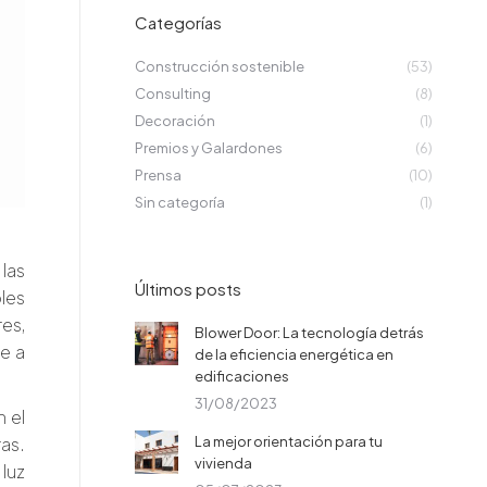
Categorías
Construcción sostenible
(53)
Consulting
(8)
Decoración
(1)
Premios y Galardones
(6)
Prensa
(10)
Sin categoría
(1)
las
Últimos posts
les
es,
Blower Door: La tecnología detrás
e a
de la eficiencia energética en
edificaciones
31/08/2023
 el
as.
La mejor orientación para tu
vivienda
 luz