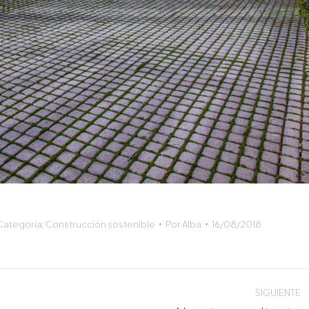
Categoría:
Construcción sostenible
Por
Alba
16/08/2018
ón
SIGUIENTE