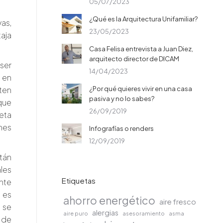
05/07/2023
¿Qué es la Arquitectura Unifamiliar?
as,
23/05/2023
aja
Casa Felisa entrevista a Juan Diez,
arquitecto director de DICAM
ser
14/04/2023
 en
nten
¿Por qué quieres vivir en una casa
pasiva y no lo sabes?
 que
26/09/2019
eta
hes
Infografías o renders
12/09/2019
tán
les
Etiquetas
nte
 es
ahorro energético
aire fresco
 se
alergias
aire puro
asesoramiento
asma
 de