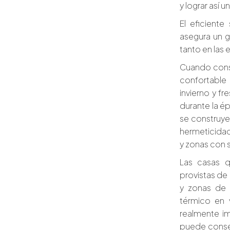
y lograr así 
El eficiente
asegura un g
tanto en las 
Cuando cons
confortable
invierno y f
durante la ép
se construye
hermeticida
y zonas con s
Las casas q
provistas de
y zonas de 
térmico en 
realmente i
puede conseg