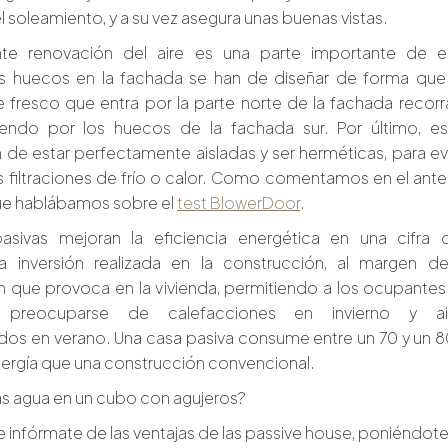
 el soleamiento, y a su vez asegura unas buenas vistas.
te renovación del aire es una parte importante de e
s huecos en la fachada se han de diseñar de forma que
re fresco que entra por la parte norte de la fachada recorr
liendo por los huecos de la fachada sur. Por último, es
n de estar perfectamente aisladas y ser herméticas, para ev
as filtraciones de frío o calor. Como comentamos en el ante
que hablábamos sobre el
test BlowerDoor
.
asivas mejoran la eficiencia energética en una cifra 
 inversión realizada en la construcción, al margen de
ón que provoca en la vivienda, permitiendo a los ocupantes
 preocuparse de calefacciones en invierno y ai
os en verano. Una casa pasiva consume entre un 70 y un 
rgía que una construcción convencional.
s agua en un cubo con agujeros?
e infórmate de las ventajas de las passive house, poniéndot