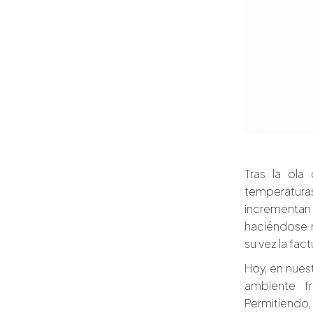
Tras la ola
temperaturas
incrementa
haciéndose 
su vez la fac
Hoy, en nues
ambiente fr
Permitiendo, 