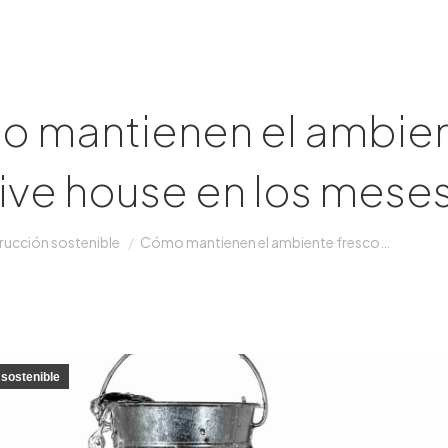
 mantienen el ambient
ive house en los mese
ucción sostenible
Cómo mantienen el ambiente fresco…
sostenible