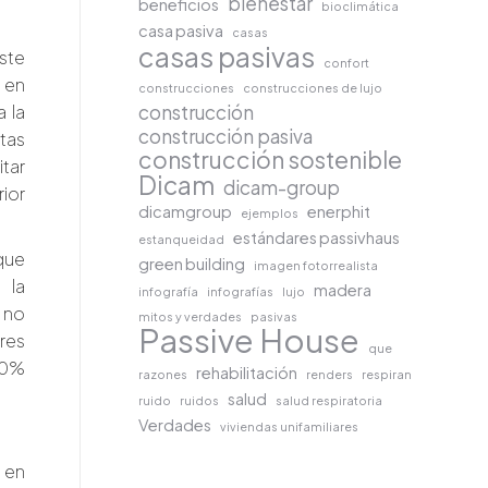
bienestar
beneficios
bioclimática
casa pasiva
casas
casas pasivas
ste
confort
 en
construcciones
construcciones de lujo
a la
construcción
construcción pasiva
tas
construcción sostenible
itar
Dicam
dicam-group
rior
dicamgroup
enerphit
ejemplos
estándares passivhaus
estanqueidad
que
green building
imagen fotorrealista
 la
madera
infografía
infografías
lujo
 no
mitos y verdades
pasivas
Passive House
res
que
80%
rehabilitación
razones
renders
respiran
salud
ruido
ruidos
salud respiratoria
Verdades
viviendas unifamiliares
e en