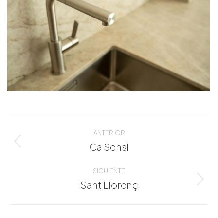
Navegación
entre
ANTERIOR
álbumes
Ca Sensi
Álbum
anterior:
SIGUIENTE
Sant Llorenç
Álbum
siguiente: