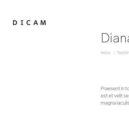
Dian
Estás aquí:
Inicio
Testi
Praesent in to
est et velit 
magna iaculis