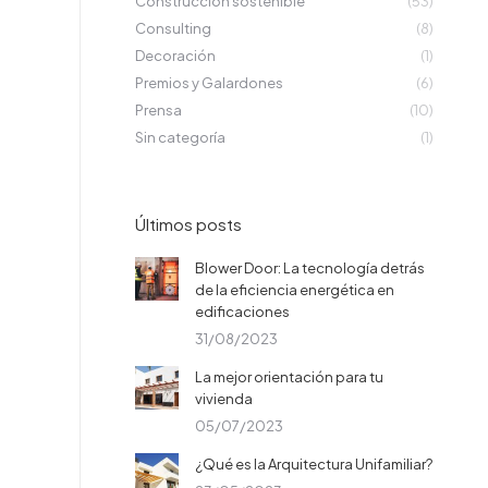
Construcción sostenible
(53)
Consulting
(8)
Decoración
(1)
Premios y Galardones
(6)
Prensa
(10)
Sin categoría
(1)
Últimos posts
Blower Door: La tecnología detrás
de la eficiencia energética en
edificaciones
31/08/2023
La mejor orientación para tu
vivienda
05/07/2023
¿Qué es la Arquitectura Unifamiliar?