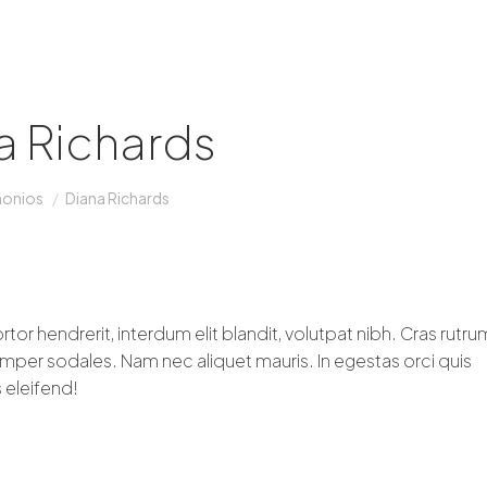
a Richards
monios
Diana Richards
rtor hendrerit, interdum elit blandit, volutpat nibh. Cras rutru
semper sodales. Nam nec aliquet mauris. In egestas orci quis
 eleifend!