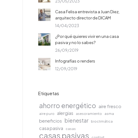
23/05/2023
Casa Felisa entrevista a Juan Diez,
arquitecto director de DICAM
14/04/2023
¿Por qué quieres vivir en una casa
pasiva y no lo sabes?
26/09/2019
Infografías o renders
12/09/2019
Etiquetas
ahorro energético
aire fresco
alergias
aire puro
asesoramiento
asma
bienestar
beneficios
bioclimática
casa pasiva
casas
casas pasivas
confort