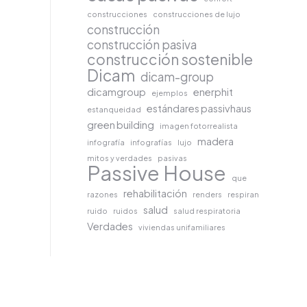
construcciones
construcciones de lujo
construcción
construcción pasiva
construcción sostenible
Dicam
dicam-group
dicamgroup
enerphit
ejemplos
estándares passivhaus
estanqueidad
green building
imagen fotorrealista
madera
infografía
infografías
lujo
mitos y verdades
pasivas
Passive House
que
rehabilitación
razones
renders
respiran
salud
ruido
ruidos
salud respiratoria
Verdades
viviendas unifamiliares