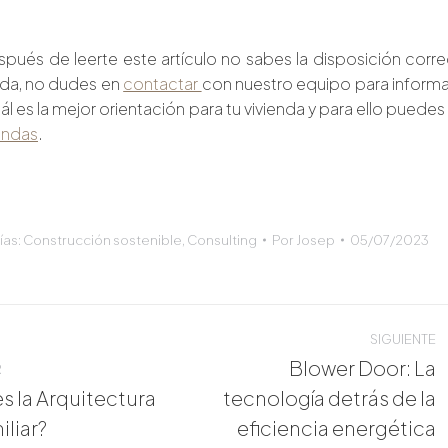
espués de leerte este artículo no sabes la disposición corr
enda, no dudes en
contactar
con nuestro equipo para informa
l es la mejor orientación para tu vivienda y para ello puedes
iendas
.
ías:
Construcción sostenible
,
Consulting
Por
Josep
05/07/2023
ón
SIGUIENTE
ones
Blower Door: La
R
s la Arquitectura
tecnología detrás de la
ión
Publicación
iliar?
eficiencia energética
siguiente: