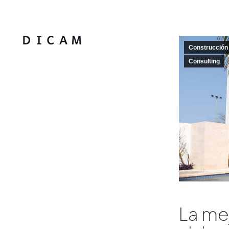
Construcción 
Consulting
La mej