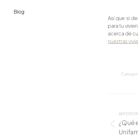
Blog
Así que si d
para tu vivi
acerca de cuá
nuestras viv
Categor
Navegaci
entre
publicaci
ANTERIO
¿Qué e
Publicac
Unifam
anterior: