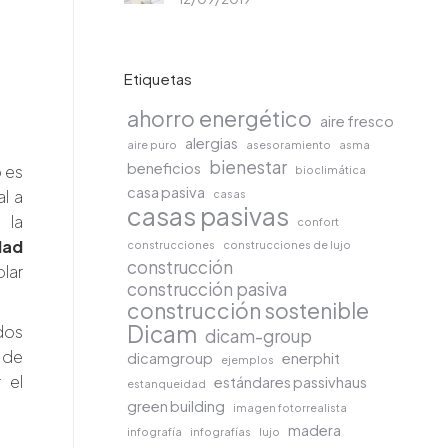
Etiquetas
ahorro energético
aire fresco
alergias
aire puro
asesoramiento
asma
bienestar
beneficios
o es
bioclimática
casa pasiva
al a
casas
casas pasivas
 la
confort
dad
construcciones
construcciones de lujo
construcción
lar
construcción pasiva
construcción sostenible
Dicam
dos
dicam-group
r de
dicamgroup
enerphit
ejemplos
 el
estándares passivhaus
estanqueidad
green building
imagen fotorrealista
madera
infografía
infografías
lujo