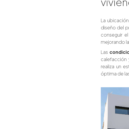
vivie
La ubicación
diseño del pr
conseguir el
mejorando la 
Las
condici
calefacción y
realiza un es
óptima de las