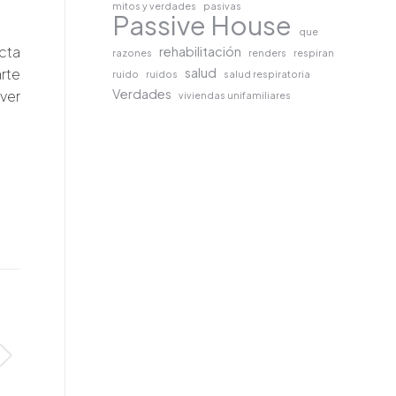
mitos y verdades
pasivas
Passive House
que
ecta
rehabilitación
razones
renders
respiran
rte
salud
ruido
ruidos
salud respiratoria
Verdades
 ver
viviendas unifamiliares