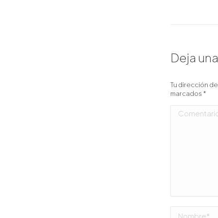
Deja un
Tu dirección d
marcados
*
Comentario
Nombre *