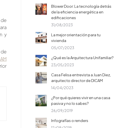
Blower Door: La tecnología detrás
de la eficiencia energética en
edificaciones
 de
31/08/2023
para
n y
La mejor orientación para tu
vivienda
05/07/2023
 de
¿Qué es la Arquitectura Unifamiliar?
CAM
23/05/2023
rior
Casa Felisa entrevista a Juan Diez,
arquitecto director de DICAM
14/04/2023
¿Por qué quieres vivir en una casa
pasiva y no lo sabes?
26/09/2019
Infografías o renders
12/09/2019