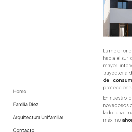
La mejor orie
hacia el sur
mayor inten
trayectoria d
de consumir
protecciones 
Home
En nuestro c
Familia Díez
novedosos q
lado una ma
Arquitectura Unifamiliar
máximo
aho
Contacto