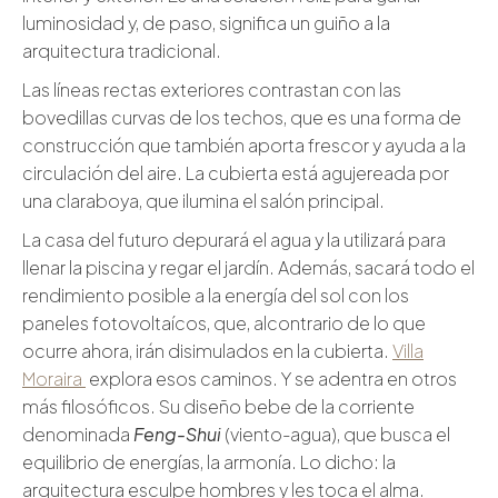
luminosidad y, de paso, significa un guiño a la
arquitectura tradicional.
Las líneas rectas exteriores contrastan con las
bovedillas curvas de los techos, que es una forma de
construcción que también aporta frescor y ayuda a la
circulación del aire. La cubierta está agujereada por
una claraboya, que ilumina el salón principal.
La casa del futuro depurará el agua y la utilizará para
llenar la piscina y regar el jardín. Además, sacará todo el
rendimiento posible a la energía del sol con los
paneles fotovoltaícos, que, alcontrario de lo que
ocurre ahora, irán disimulados en la cubierta.
Villa
Moraira
explora esos caminos. Y se adentra en otros
más filosóficos. Su diseño bebe de la corriente
denominada
Feng-Shui
(viento-agua), que busca el
equilibrio de energías, la armonía. Lo dicho: la
arquitectura esculpe hombres y les toca el alma.