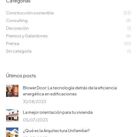
Categorías
Construcción sostenible
(53)
Consulting
(8)
Decoración
(1)
Premios y Galardones
(6)
Prensa
(10)
Sin categoría
(1)
Últimos posts
Blower Door: La tecnología detrás de la eficiencia
energética en edificaciones
31/08/2023
La mejor orientación para tu vivienda
05/07/2023
¿Qué es la Arquitectura Unifamiliar?