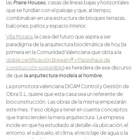
las
Praire Houses,
casas de lineas bajas y horizontales
que se fundían con el paisaje y que, al tiempo,
combinaban en una estructura de bloques terrazas,
balcones, patios y espacio interior.
Villa Moraira
, la casa del futuro que aspira a ser
paradigma de la arquitectura bioclimática de hoy (la
primera en la Comunidad Valenciana que obta a la
doble certificación Breeam® y Passivhaus de
construcción sostenible
) es heredera de ese discurso
de que
la arquitectura modela al hombre
.
La promotora valenciana DICAM Control y Gestión de
Obra S.L, quiere que esta casa sea un referente de
bioconstrucción. Las obras de la misma empezarán
este mes. Y eso obliga a tener en cuenta conceptos
que transcienden la mera arquitectura. La empresa
incide en que ha estudiado al detalle «la ubicación, el
entorno, el subsuelo, el clima, el reciclaje de agua o la