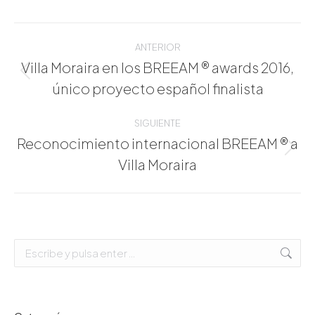
Navegación
entre
ANTERIOR
publicaciones
Villa Moraira en los BREEAM ® awards 2016,
Publicación
único proyecto español finalista
anterior:
SIGUIENTE
Reconocimiento internacional BREEAM ® a
Publicación
Villa Moraira
siguiente:
Buscar: