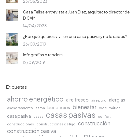
23/05/2023
Casa Felisa entrevista a Juan Diez, arquitecto director de
DICAM
14/04/2023
¿Por qué quieres vivir en una casa pasiva y no lo sabes?
26/09/2019
Infografías o renders
12/09/2019
Etiquetas
ahorro energético
aire fresco
alergias
aire puro
bienestar
beneficios
asesoramiento
asma
bioclimática
casas pasivas
casa pasiva
casas
confort
construcción
construcciones
construcciones de lujo
construcción pasiva