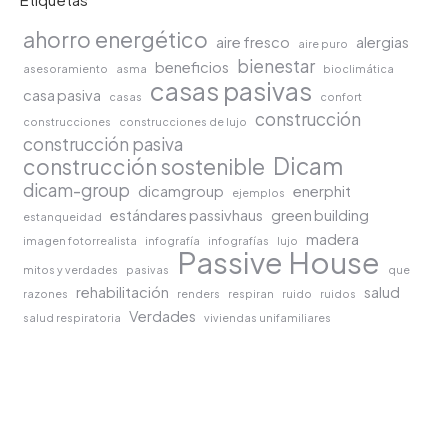
ahorro energético
aire fresco
alergias
aire puro
bienestar
beneficios
asesoramiento
asma
bioclimática
casas pasivas
casa pasiva
casas
confort
construcción
construcciones
construcciones de lujo
construcción pasiva
Dicam
construcción sostenible
dicam-group
dicamgroup
enerphit
ejemplos
estándares passivhaus
green building
estanqueidad
madera
imagen fotorrealista
infografía
infografías
lujo
Passive House
mitos y verdades
pasivas
que
rehabilitación
salud
razones
renders
respiran
ruido
ruidos
Verdades
salud respiratoria
viviendas unifamiliares