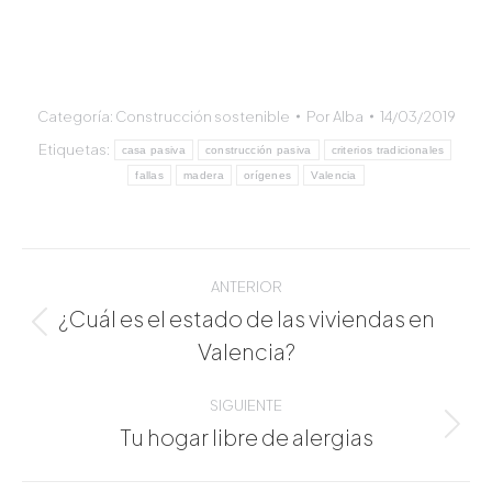
Categoría:
Construcción sostenible
Por
Alba
14/03/2019
Etiquetas:
casa pasiva
construcción pasiva
criterios tradicionales
fallas
madera
orígenes
Valencia
Navegación
entre
ANTERIOR
publicaciones
¿Cuál es el estado de las viviendas en
Publicación
Valencia?
anterior:
SIGUIENTE
Tu hogar libre de alergias
Publicación
siguiente: